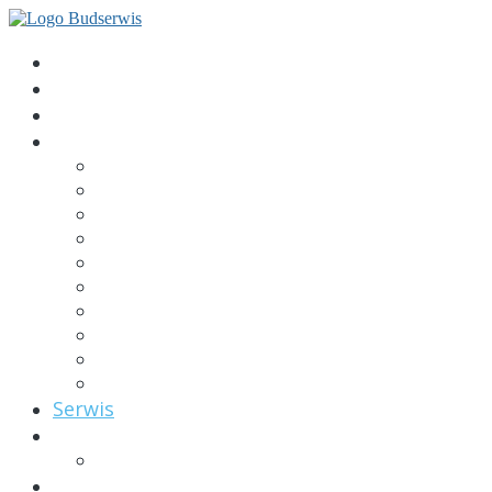
Budserwis
O nas
Buderus
Oferta
Części do palników
Grzejniki
Kotły gazowe
Kotły olejowe
Podgrzewacze c.w.u.
Pompy ciepła
Technika słoneczna
Zbiorniki c.w.u / c.o.
Blok energetyczny
Części zamienne
Serwis
Galeria
Nasza flota
Kontakt